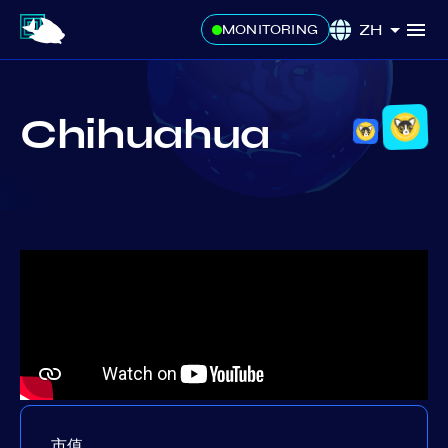
ZH
MONITORING
Chihuahua
市值