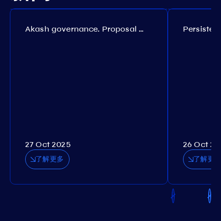
Akash governance. Proposal №308
27 Oct 2025
26 Oct 20
了解更多
了解更