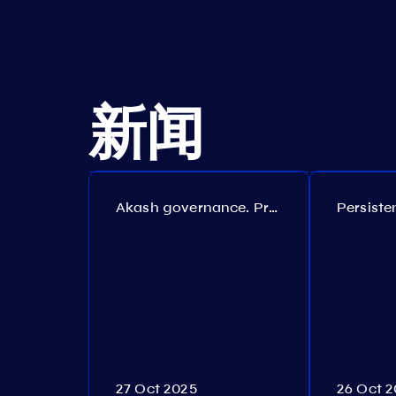
新闻
Akash governance. Proposal №308
27 Oct 2025
26 Oct 