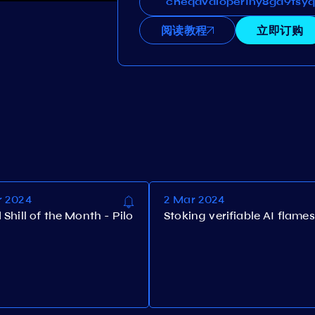
cheqdvaloper1ny8gd9tsyq
cheqdvaloper1ny8gd9tsy
阅读教程
立即订购
r 2024
2 Mar 2024
Shill of the Month - Pilo
Stoking verifiable AI flames