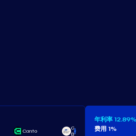
年利率
12.89
Gravity
费用
1%
Canto
Chihu
Bridge