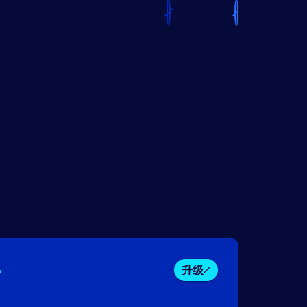
%
升级
ahua
Nomic
Nolus
U