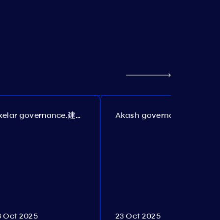
Axelar governance.建议 385
Akash governance.建议 307
3 Oct 2025
23 Oct 2025