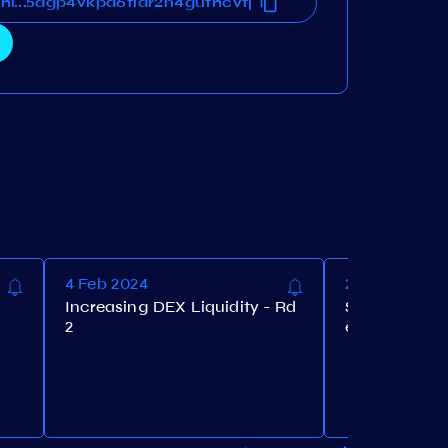
hm56agp4vkpa6fldr2n4guthcvfj
qhm56agp4vkpa6fldr2n4guthcvfj
...
4 Feb 2024
22 Jan 2024
Increasing DEX Liquidity - Rd
Set the Bloc
2
eter to 5,256