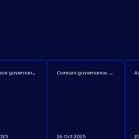
Persistence governance. Proposal №150
Coreum governance. Proposal №22
2025
26 Oct 2025
2