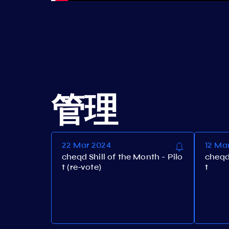
管理
22 Mar 2024
12 Ma
cheqd Shill of the Month - Pilo
cheqd 
t (re-vote)
t