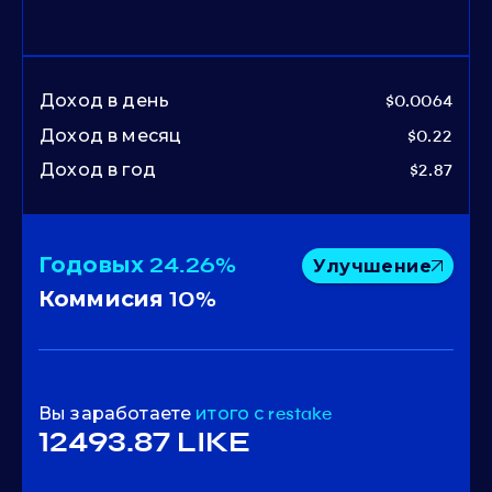
Доход в день
$0.0064
Доход в месяц
$0.22
Доход в год
$2.87
Годовых
24.26%
Улучшение
Коммисия
10%
Вы заработаете
итого
с restake
12493.87 LIKE