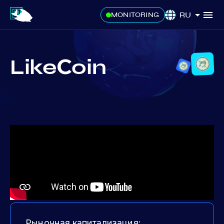
RU
MONITORING
LikeСoin
Рыночная капитализация: