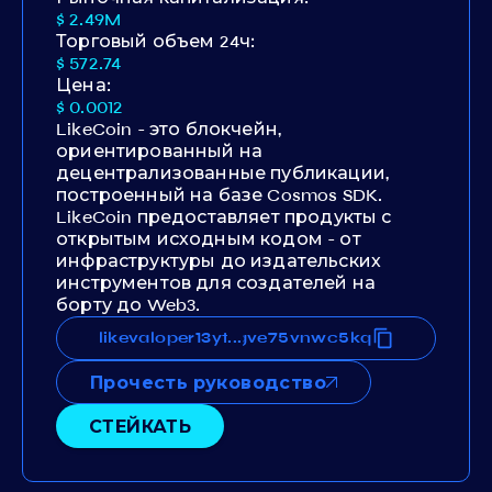
$ 2.49M
Торговый объем 24ч:
$ 572.74
Цена:
$ 0.0012
LikeCoin - это блокчейн,
ориентированный на
децентрализованные публикации,
построенный на базе Cosmos SDK.
LikeCoin предоставляет продукты с
открытым исходным кодом - от
инфраструктуры до издательских
инструментов для создателей на
борту до Web3.
ytytwjuerm3zc8svdvgh3vq7fgve75vnwc5kq
likevaloper13ytytwjuerm3zc8svdvgh3vq7f
...
Прочесть руководство
СТЕЙКАТЬ