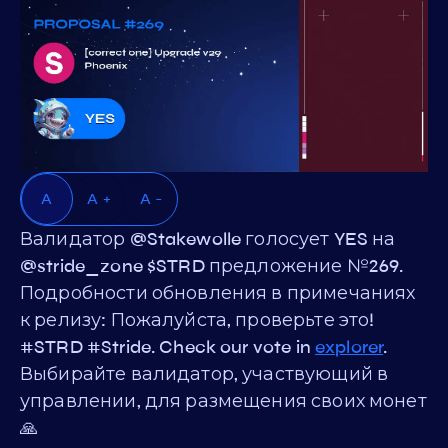
A
A +
A -
Валидатор @Stakewolle голосует YES на
@stride_zone $STRD предложение №269.
Подробности обновления в примечаниях
к релизу: Пожалуйста, проверьте это!
#STRD #Stride. Check our vote in
explorer
.
Выбирайте валидатор, участвующий в
управлении, для размещения своих монет
🙏