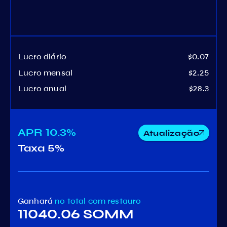
Lucro diário
$0.07
Lucro mensal
$2.25
Lucro anual
$28.3
APR
10.3%
Atualização
Taxa
5%
Ganhará
no total
com restauro
11040.06 SOMM