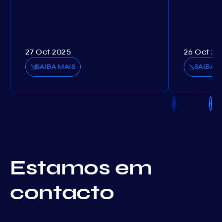
27 Oct 2025
26 Oct 20
SAIBA MAIS
SAIBA M
Estamos em
contacto