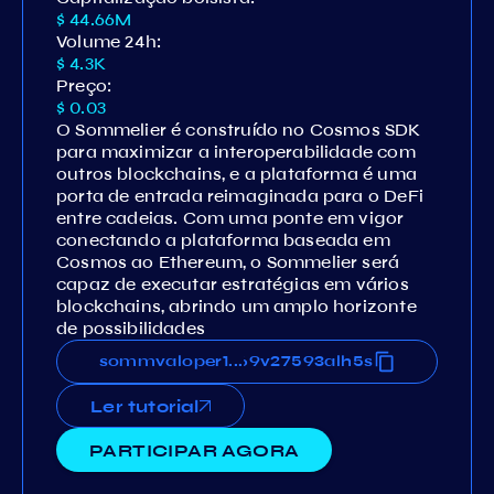
$ 44.66M
Volume 24h:
$ 4.3K
Preço:
$ 0.03
O Sommelier é construído no Cosmos SDK
para maximizar a interoperabilidade com
outros blockchains, e a plataforma é uma
porta de entrada reimaginada para o DeFi
entre cadeias. Com uma ponte em vigor
conectando a plataforma baseada em
Cosmos ao Ethereum, o Sommelier será
capaz de executar estratégias em vários
blockchains, abrindo um amplo horizonte
de possibilidades
puptu8k8rps38u9wdjmkwte69v27593alh5s
sommvaloper1dlpuptu8k8rps38u9wdjmkwte
...
Ler tutorial
PARTICIPAR AGORA