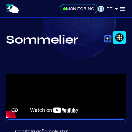
PT
MONITORING
Sommelier
Capitalização bolsista: