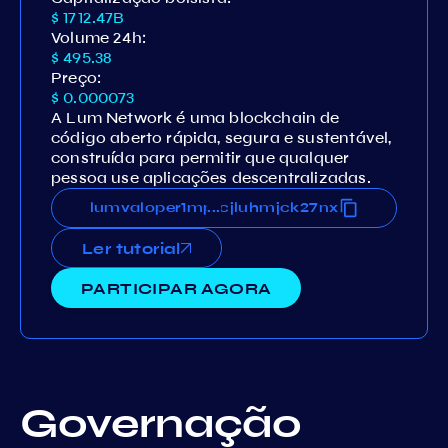
$ 1712.47B
Volume 24h:
$ 495.38
Preço:
$ 0.000073
A Lum Network é uma blockchain de
código aberto rápida, segura e sustentável,
construída para permitir que qualquer
pessoa use aplicações descentralizadas.
wgfyk6ku9uwfw4t6xhn050cjluhmjck27nx
lumvaloper1mpywgfyk6ku9uwfw4t6xhn050
...
Ler tutorial
PARTICIPAR AGORA
Governação