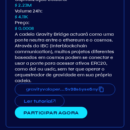
$ 2.23M
Volume 24h:
$ 4.11K
Preço:
$ 0.0008
A cadeia Gravity Bridge actuará como uma
ponte neutra entre o ethereum e o cosmos.
Através do IBC (Interblockchain
communication), muitos projetos diferentes
baseados em cosmos podem se conectar e
usar a ponte para acessar ativos ERC20,
como dai ou usdc, sem ter que operar o
orquestrador de gravidade em sua própria
cadeia.
1vdvdl3krc9s4plnnvfk58k83lx5v38s6yse5ny
gravityvaloper1vdvdl3krc9s4plnnvfk58k83l
...
Ler tutorial
PARTICIPAR AGORA