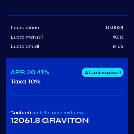
Lucro diário
$0.0038
Lucro mensal
$0.13
Lucro anual
$1.66
APR
20.41%
Atualização
Taxa
10%
Ganhará
no total
com restauro
12061.8 GRAVITON