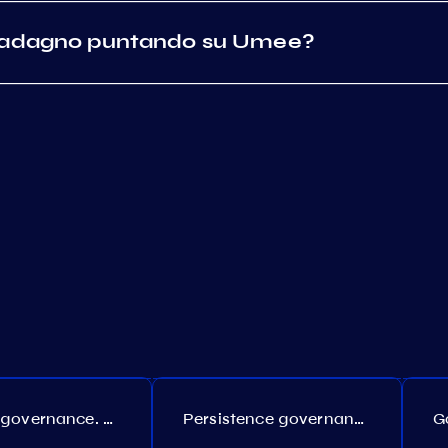
guadagno puntando su Umee?
Coreum governance. Proposal №22
Persistence governance. Proposal №150