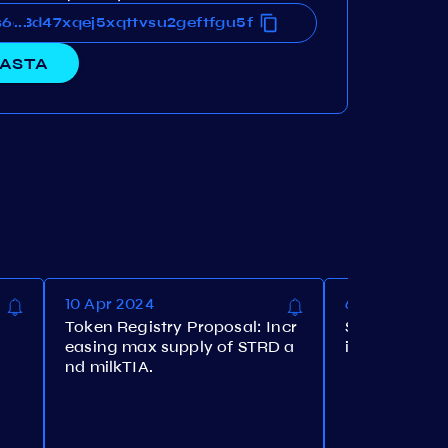
6d8d47xqej5xqttvsu2geftfgu5f
6d8d47xqej5xqttvsu2geftfgu5f
...
ASTA
10 Apr 2024
6 Apr 2024
Token Registry Proposal: Incr
Shade Protoc
easing max supply of STRD a
idity Matchi
nd milkTIA.