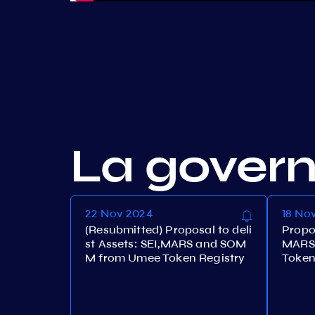
La gover
22 Nov 2024
18 No
(Resubmitted) Proposal to deli
Propos
st Assets: SEI,MARS and SOM
MARS
M from Umee Token Registry
Token