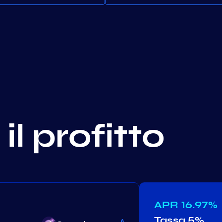
il profitto
APR
16.97%
Tassa
5%