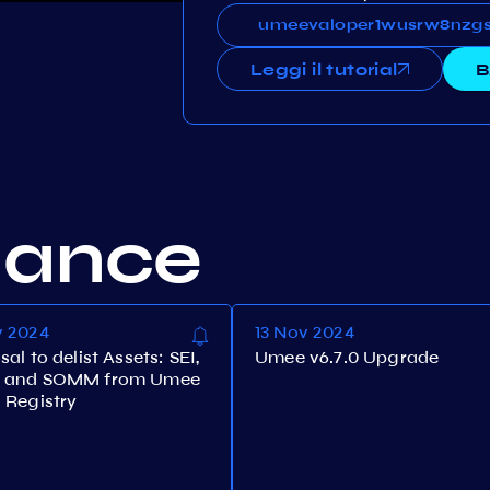
umeevaloper1wusrw8nzgs
umeevaloper1wusrw8nzgs
Leggi il tutorial
B
nance
v 2024
13 Nov 2024
al to delist Assets: SEI,
Umee v6.7.0 Upgrade
 and SOMM from Umee
 Registry