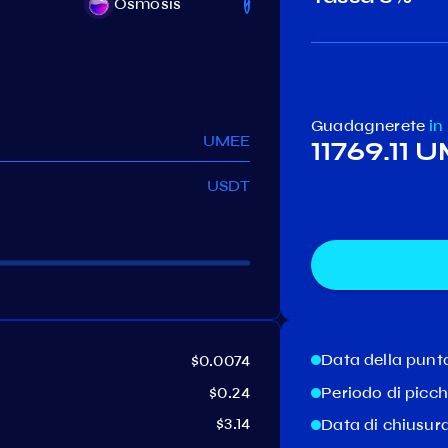
Osmosis
Archway
K
Guadagnerete
in
UMEE
11769.11 
USDT
Data della punt
$0.0074
$0.24
Periodo di picc
$3.14
Data di chiusur