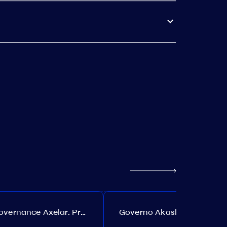
Governance Axelar. Proposta №386
Governo Akash. Proposta №307