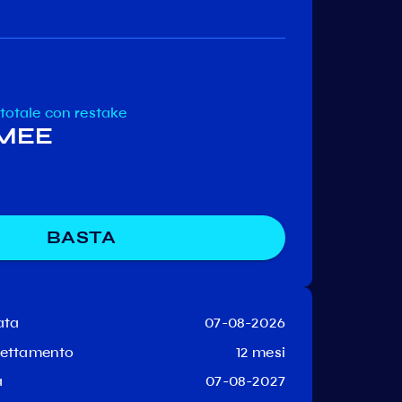
i
Decentr
Kava
 totale
con restake
UMEE
BASTA
ata
07-08-2026
hettamento
12 mesi
a
07-08-2027