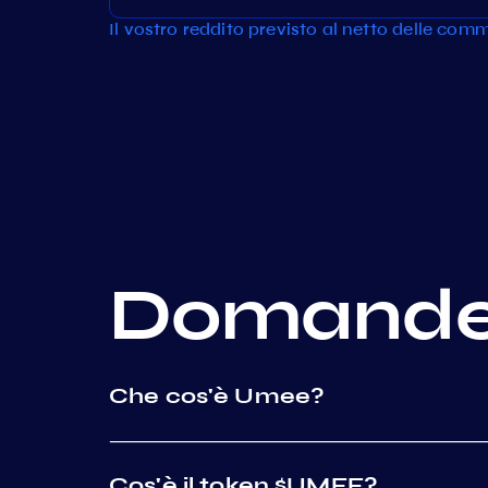
Il vostro reddito previsto al netto delle commi
Domand
Che cos'è Umee?
Cos'è il token $UMEE?