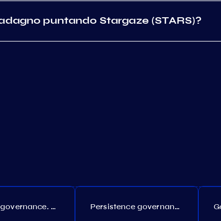
guadagno puntando Stargaze (STARS)?
Coreum governance. Proposal №22
Persistence governance. Proposal №150