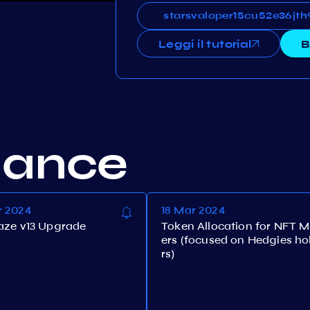
starsvaloper15cu52e36jt
starsvaloper15cu52e36j
Leggi il tutorial
B
nance
r 2024
18 Mar 2024
aze v13 Upgrade
Token Allocation for NFT M
ers (focused on Hedgies ho
rs)