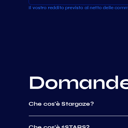
Il vostro reddito previsto al netto delle commi
Domand
Che cos'è Stargaze?
Che cos'è $STARS?