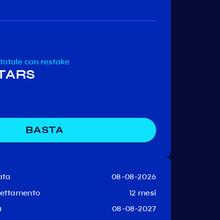
Nomic
MediBloc
Desmo
 totale
con restake
STARS
BASTA
ata
08-08-2026
hettamento
12 mesi
a
08-08-2027