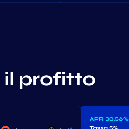
il profitto
APR
30.56%
Tassa
Secret
5%