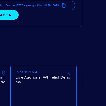
h9gqr0muq755syvgyr96cr98a549
th9gqr0muq755syvgyr96cr98a549
...
ASTA
16 Mar 2024
15 Mar 2024
int
Live Auctions: Whitelist Deno
Stargaze Liq
lde
ms
uest for st
unity Pool