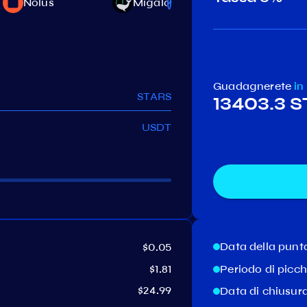
Nolus
Migaloo
Network
Guadagnerete
in
STARS
13403.3 
USDT
Data della punt
$0.05
$1.81
Periodo di picc
$24.99
Data di chiusur