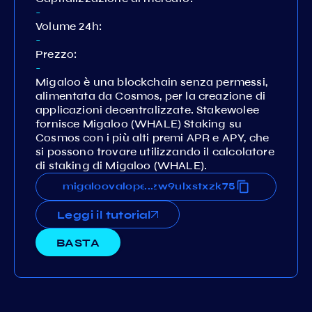
-
Volume 24h:
-
Prezzo:
-
Migaloo è una blockchain senza permessi,
alimentata da Cosmos, per la creazione di
applicazioni decentralizzate. Stakewolee
fornisce Migaloo (WHALE) Staking su
Cosmos con i più alti premi APR e APY, che
si possono trovare utilizzando il calcolatore
di staking di Migaloo (WHALE).
q6tlkn08rlg82g7au4n3pqczzw9ulxstxzk75
migaloovaloper1zq6tlkn08rlg82g7au4n3pqc
...
Leggi il tutorial
BASTA