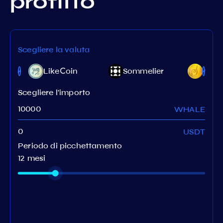
profitto
Scegliere la valuta
LikeСoin
Sommelier
Sifch
Scegliere l'importo
WHALE
USDT
Periodo di picchettamento
12 mesi