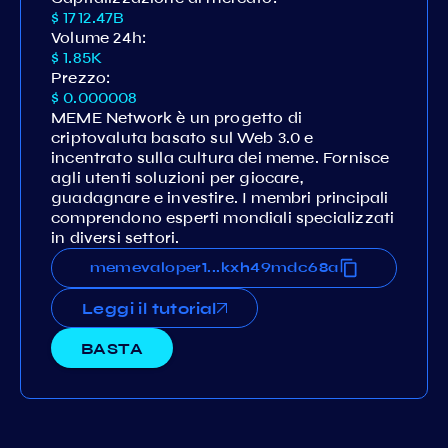
$ 1712.47B
Volume 24h:
$ 1.85K
Prezzo:
$ 0.000008
MEME Network è un progetto di
criptovaluta basato sul Web 3.0 e
incentrato sulla cultura dei meme. Fornisce
agli utenti soluzioni per giocare,
guadagnare e investire. I membri principali
comprendono esperti mondiali specializzati
in diversi settori.
samgzd0d7meftn6npf9pxyskxh49mdc68a
memevaloper1dshysamgzd0d7meftn6npf9
...
Leggi il tutorial
BASTA