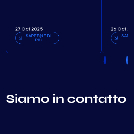
27 Oct 2025
26 Oct 20
SAPERNE DI
SAPE
PIÙ
P
Siamo in contatto