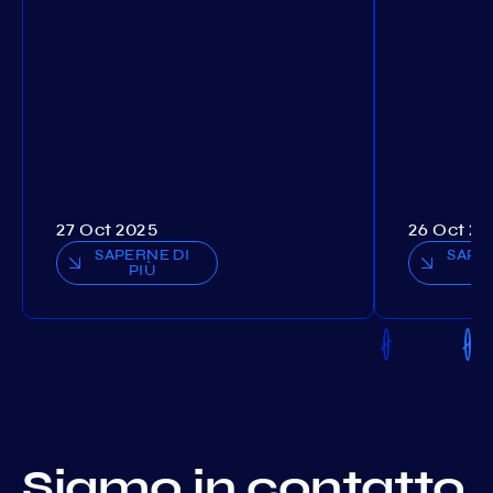
27 Oct 2025
26 Oct 20
SAPERNE DI
SAPE
PIÙ
P
Siamo in contatto