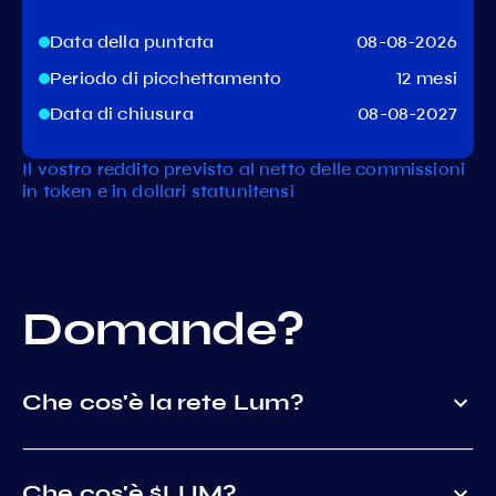
Data della puntata
08-08-2026
Periodo di picchettamento
12 mesi
Data di chiusura
08-08-2027
Il vostro reddito previsto al netto delle commissioni
in token e in dollari statunitensi
Domande?
Che cos'è la rete Lum?
Che cos'è $LUM?