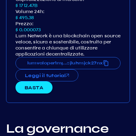
$ 1712.47B
Volume 24h:
$ 495.38
Prezzo:
$ 0.000073
Lum Network è una blockchain open source
veloce, sicura e sostenibile, costruita per
consentire a chiunque di utilizzare
applicazioni decentralizzate.
wgfyk6ku9uwfw4t6xhn050cjluhmjck27nx
lumvaloper1mpywgfyk6ku9uwfw4t6xhn050
...
Leggi il tutorial
BASTA
La governance