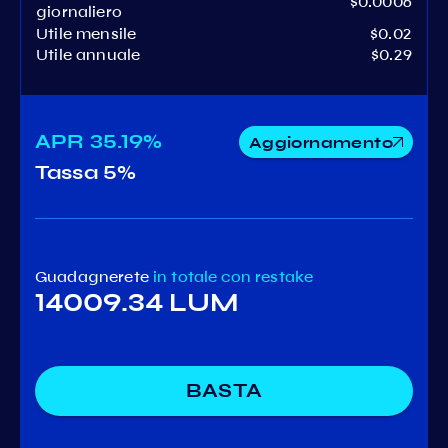
$0.0006
giornaliero
Utile mensile
$0.02
Utile annuale
$0.29
APR
35.19%
Aggiornamento
Tassa
5%
Guadagnerete
in totale
con restake
14009.34 LUM
BASTA