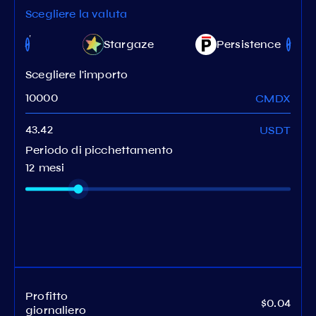
Scegliere la valuta
ravity
Stargaze
Persistence
ridge
Scegliere l'importo
CMDX
USDT
Periodo di picchettamento
12 mesi
Profitto
$0.04
giornaliero