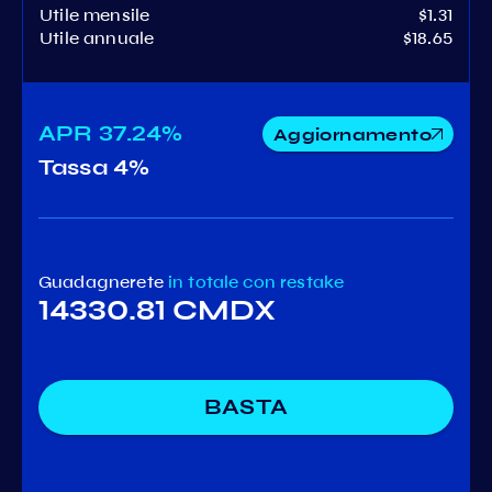
Utile mensile
$1.31
Utile annuale
$18.65
APR
37.24%
Aggiornamento
Tassa
4%
Guadagnerete
in totale
con restake
14330.81 CMDX
BASTA