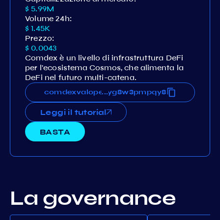
$ 5.99M
Volume 24h:
$ 1.45K
Prezzo:
$ 0.0043
Comdex è un livello di infrastruttura DeFi
per l'ecosistema Cosmos, che alimenta la
DeFi nel futuro multi-catena.
xevj3n6eq36t62sjjrsvf6hkuryg8w3pmpqy8
comdexvaloper15xevj3n6eq36t62sjjrsvf6h
...
Leggi il tutorial
BASTA
La governance