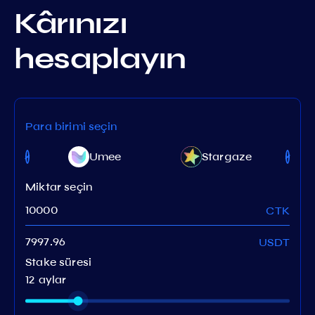
Kârınızı
hesaplayın
Para birimi seçin
scent
Umee
Stargaze
work
Miktar seçin
CTK
USDT
Stake süresi
12 aylar