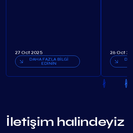
27 Oct 2025
26 Oct 20
DAHA FAZLA BİLGİ
DAH
EDİNİN
İletişim halindeyiz