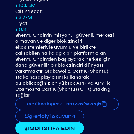
$ 103.15M
Cilt 24 saat:
$ 3.77M
Fiyat:
$ 0.8
Shentu Chain'in misyonu, güvenli, merkezi
olmayan ve diğer blok zinciri
ekosistemleriyle uyumlu ve birlikte
çalışabilen halka açık bir platform olan
Shentu Chain'den başlayarak herkes için
daha güvenilir bir blok zinciri dünyası
yaratmaktır. Stakewolle, CertiK (Shantu)
stake hesaplayıcısını kullanarak
bulabileceğiniz en yüksek APR ve APY ile
Cosmos'ta CertiK (Shentu) (CTK) Staking
sağlar.
1qy7jncf45lluxaya5jaxf9r284jnmzz5fw2egh
certikvaloper1qy7jncf45lluxaya5jaxf9r284
...
Öğreticiyi okuyun
ŞİMDİ İSTİFA EDİN