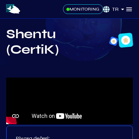
TR
MONITORING
Shentu
(CertiK)
Piyasa değeri: