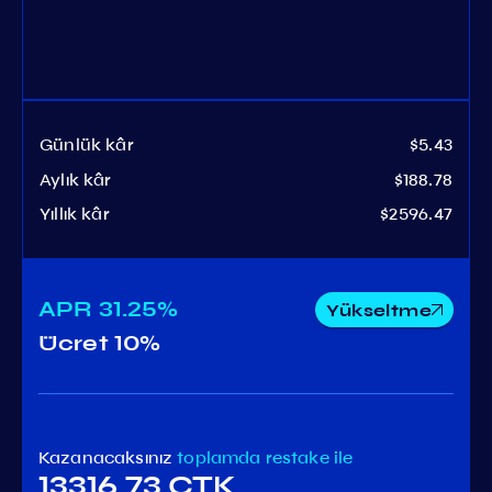
Günlük kâr
$5.43
Aylık kâr
$188.78
Yıllık kâr
$2596.47
APR
31.25%
Yükseltme
Ücret
10%
Kazanacaksınız
toplamda
restake ile
13316.73 CTK