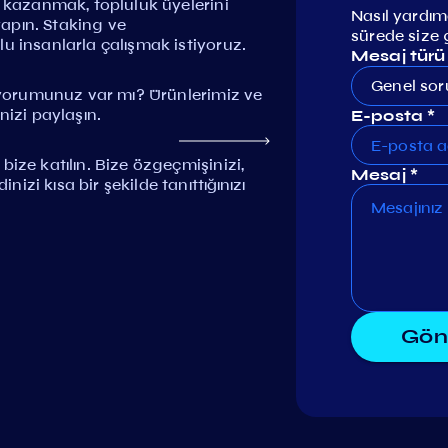
i kazanmak, topluluk üyelerini
Nasıl yardımc
 yapın. Staking ve
sürede size 
u insanlarla çalışmak istiyoruz.
Mesaj türü
Genel sor
r yorumunuz var mı? Ürünlerimiz ve
nizi paylaşın.
E-posta *
ize katılın. Bize özgeçmişinizi,
Mesaj *
zi kısa bir şekilde tanıttığınızı
Gön