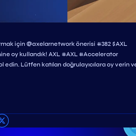
tırmak için @axelarnetwork önerisi #382 $AXL
hine oy kullandık! AXL #AXL #Accelerator
 edin. Lütfen katılan doğrulayıcılara oy verin ve