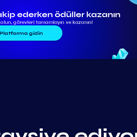
akip ederken ödüller kazanın
lun, görevleri tamamlayın ve kazanın!
Platforma gidin
 tavsiye ediy