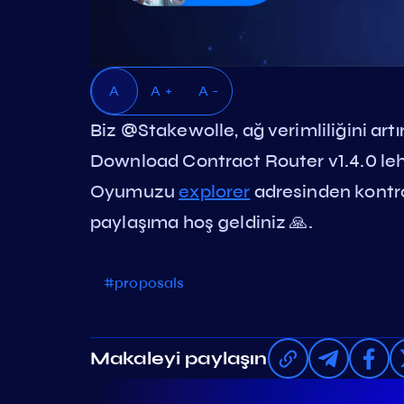
A
A +
A -
Biz @Stakewolle, ağ verimliliğini ar
Download Contract Router v1.4.0 le
Oyumuzu
explorer
adresinden kontrol
paylaşıma hoş geldiniz 🙏.
#proposals
Makaleyi paylaşın