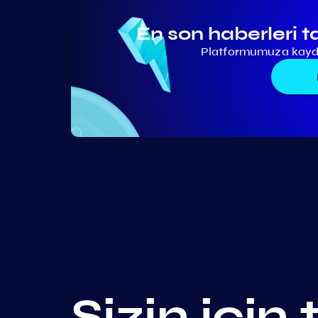
En son haberleri t
Platformumuza kaydo
Sizin için