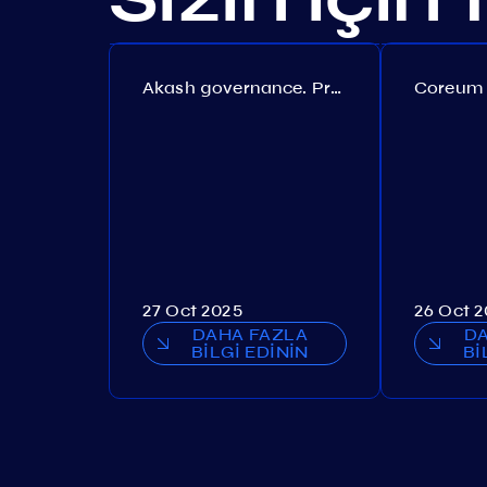
Akash governance. Proposal №308
27 Oct 2025
26 Oct 
DAHA FAZLA
D
BİLGİ EDİNİN
Bİ