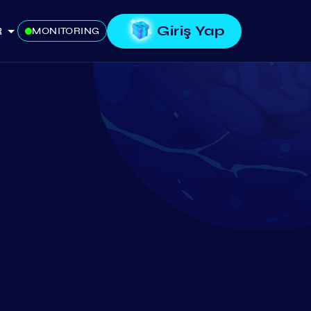
Giriş Yap
R
MONITORING