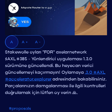
A
A +
A -
Stakewolle oyları "FOR" axelarnetwork
$AXL#385 - Yönlendirici uygulaması 1.3.0
sürümüne güncellendi. Bu heyecan verici
güncellemeyi kaçırmayın! Oylamaya
.3.0 #AXL
#accelerator.explorer
adresinden bakabilirsiniz.
Parçalarınızın damgalanması ile ilgili kontrolleri
doğrulamak için lütfen oy verin 🙏.
#proposals