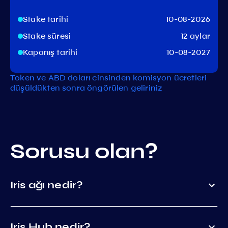
Stake tarihi
10-08-2026
Stake süresi
12 aylar
Kapanış tarihi
10-08-2027
Token ve ABD doları cinsinden komisyon ücretleri
düşüldükten sonra öngörülen geliriniz
Sorusu olan?
Iris ağı nedir?
Iris Hub nedir?