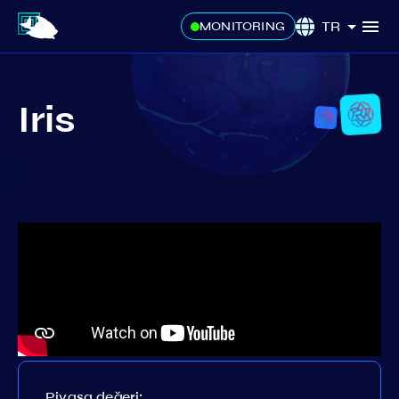
TR
MONITORING
Iris
Piyasa değeri: