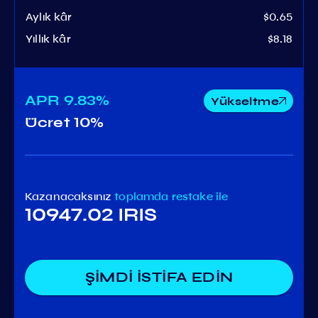
Aylık kâr
$0.65
Yıllık kâr
$8.18
APR
9.83%
Yükseltme
Ücret
10%
Kazanacaksınız
toplamda
restake ile
10947.02 IRIS
ŞİMDİ İSTİFA EDİN