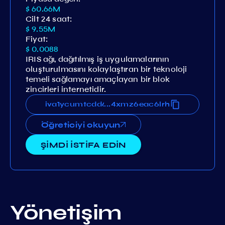
$ 60.66M
Cilt 24 saat:
$ 9.55M
Fiyat:
$ 0.0088
IRIS ağı, dağıtılmış iş uygulamalarının
oluşturulmasını kolaylaştıran bir teknoloji
temeli sağlamayı amaçlayan bir blok
zincirleri internetidir.
umtcdd6u2f2m2ar5u3szty524xmz6eac6lrh
iva1ycumtcdd6u2f2m2ar5u3szty524xmz6ea
...
Öğreticiyi okuyun
ŞİMDİ İSTİFA EDİN
Yönetişim