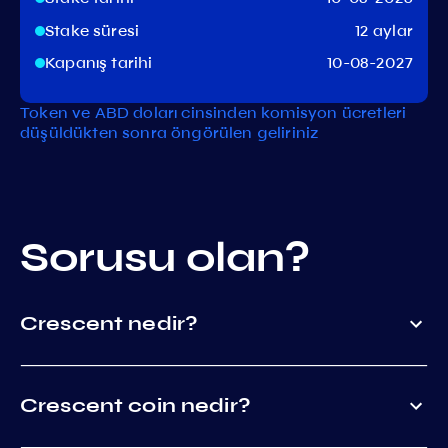
Stake süresi
12 aylar
Kapanış tarihi
10-08-2027
Token ve ABD doları cinsinden komisyon ücretleri
düşüldükten sonra öngörülen geliriniz
Sorusu olan?
Crescent nedir?
Crescent coin nedir?