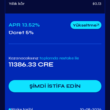
Yıllık kâr
$0.13
APR
13.52%
Yükseltme
Ücret
5%
Kazanacaksınız
toplamda
restake ile
11386.33 CRE
ŞİMDİ İSTİFA EDİN
Stake tarihi
10-08-2026