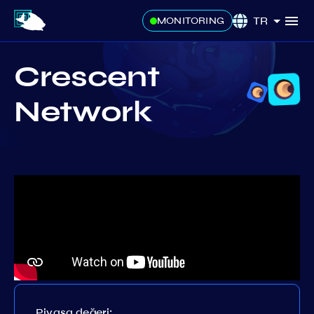
TR
MONITORING
Crescent
Network
Piyasa değeri: