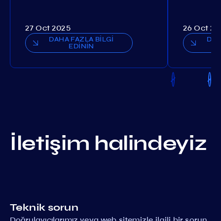
27 Oct 2025
26 Oct 20
DAHA FAZLA BİLGİ
DAH
EDİNİN
İletişim halindeyiz
Teknik sorun
Doğrulayıcılarımız veya web sitemizle ilgili bir sorun