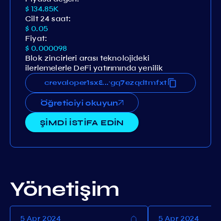
$ 134.85K
Cilt 24 saat:
$ 0.05
Fiyat:
$ 0.000098
Blok zincirleri arası teknolojideki
ilerlemelerle DeFi yatırımında yenilik
x88pppqz998p6sq84hjvrx5qrgq7ezqdtmfxt
crevaloper1sx88pppqz998p6sq84hjvrx5qrg
...
Öğreticiyi okuyun
ŞİMDİ İSTİFA EDİN
Yönetişim
5 Apr 2024
5 Apr 2024