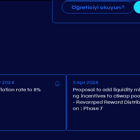
Öğreticiyi okuyun
m
v 2024
3 Apr 2024
flation rate to 8%
Proposal to add liquidity mi
ng incentives to cSwap poo
- Revamped Reward Distrib
on : Phase 7