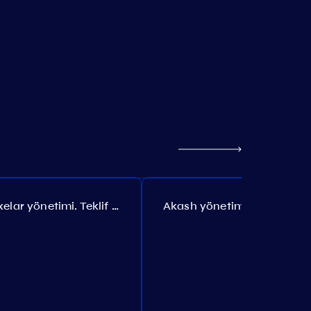
Axelar yönetimi. Teklif №386
Akash yönetimi. Teklif №307