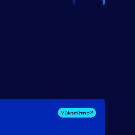
Yükseltme
Band
AssetMantle
Axelar
Protocol