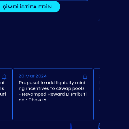
ŞİMDİ İSTİFA EDİN
20 Mar 2024
2 Mar 2024
ni
Proposal to add liquidity mini
Proposal to a
ls
ng incentives to cSwap pools
ng incentive
uti
- Revamped Reward Distributi
- Revamped R
on : Phase 6
on : Phase 5