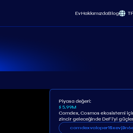
Ev
Hakkımızda
Blog
T
Piyasa değeri:
$ 5.99M
Comdex, Cosmos ekosistemi için 
zincir geleceğinde DeFi'yi güçlen
comdexvaloper15xevj3n6eq
comdexvaloper15xevj3n6