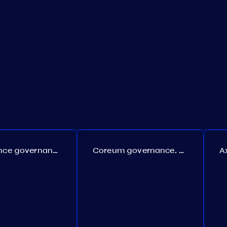
Persistence governance. Proposal №150
Coreum governance. Proposal №22