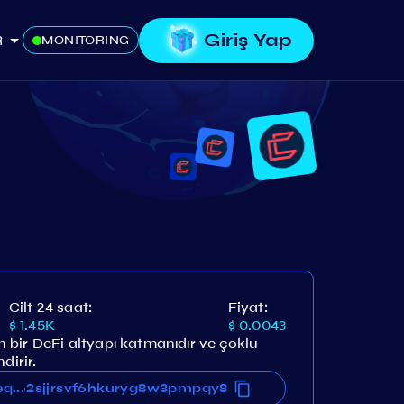
Giriş Yap
R
MONITORING
Cilt 24 saat:
Fiyat:
$ 1.45K
$ 0.0043
bir DeFi altyapı katmanıdır ve çoklu
dirir.
36t62sjjrsvf6hkuryg8w3pmpqy8
eq36t62sjjrsvf6hkuryg8w3pmpqy8
...