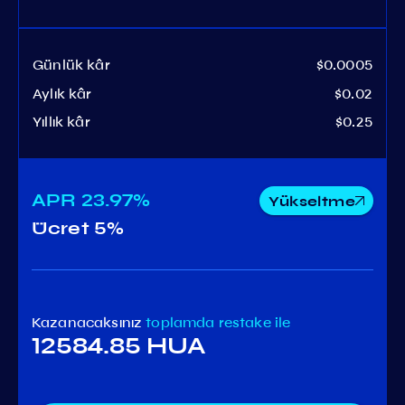
Günlük kâr
$0.0005
Aylık kâr
$0.02
Yıllık kâr
$0.25
APR
23.97%
Yükseltme
Ücret
5%
Kazanacaksınız
toplamda
restake ile
12584.85 HUA