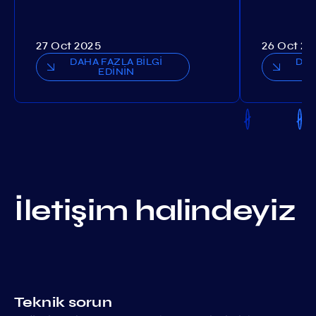
27 Oct 2025
26 Oct 20
DAHA FAZLA BİLGİ
DAH
EDİNİN
İletişim halindeyiz
Teknik sorun