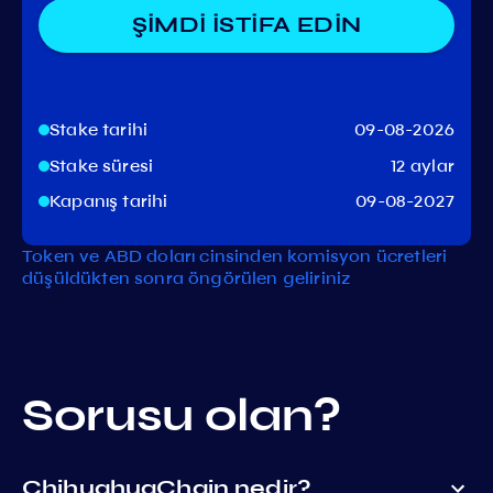
ŞİMDİ İSTİFA EDİN
Stake tarihi
09-08-2026
Stake süresi
12 aylar
Kapanış tarihi
09-08-2027
Token ve ABD doları cinsinden komisyon ücretleri
düşüldükten sonra öngörülen geliriniz
Sorusu olan?
ChihuahuaChain nedir?