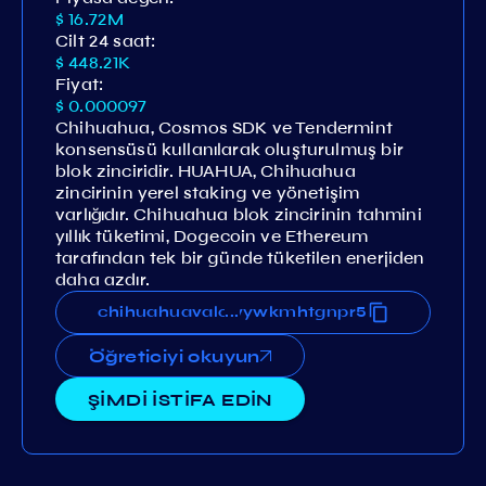
$ 16.72M
Cilt 24 saat:
$ 448.21K
Fiyat:
$ 0.000097
Chihuahua, Cosmos SDK ve Tendermint
konsensüsü kullanılarak oluşturulmuş bir
blok zinciridir. HUAHUA, Chihuahua
zincirinin yerel staking ve yönetişim
varlığıdır. Chihuahua blok zincirinin tahmini
yıllık tüketimi, Dogecoin ve Ethereum
tarafından tek bir günde tüketilen enerjiden
daha azdır.
mkyxpjsdcmrw0pnx6sd4zu4wywkmhtgnpr5
chihuahuavaloper1ju6mkyxpjsdcmrw0pnx
...
Öğreticiyi okuyun
ŞİMDİ İSTİFA EDİN