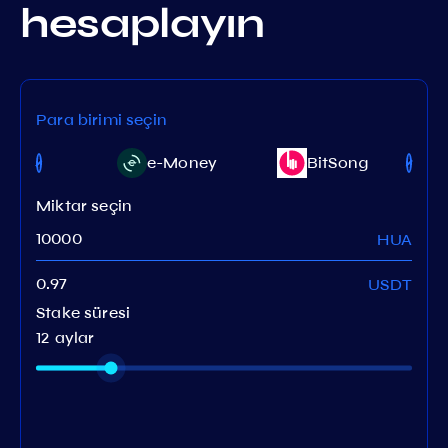
hesaplayın
Para birimi seçin
ava
e-Money
BitSong
Miktar seçin
HUA
USDT
Stake süresi
12 aylar