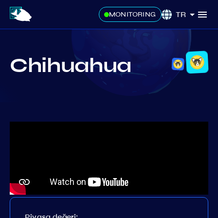
TR
MONITORING
Chihuahua
Piyasa değeri: