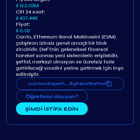
$ 122.03M
Cilt 24 saat:
$ 437.44K
Fiyat:
$ 0.02
Canto, Ethereum Sanal Makinesini (EVM)
çalıştıran izinsiz genel amaçlı bir blok
zinciridir. DeFi'nin geleneksel finansal
hareket sonrası yeni sistemlerin erişilebilir,
şeffaf, merkezi olmayan ve ücretsiz hale
getirileceği vaadini yerine getirmek için inşa
edilmiştir.
5h73dw565qu9puft6vj5r64h5gfdevd9e9xd
cantovaloper1xn5h73dw565qu9puft6vj5r6
...
Öğreticiyi okuyun
ŞİMDİ İSTİFA EDİN