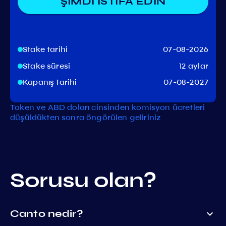
ŞİMDİ İSTİFA EDİN
Stake tarihi
07-08-2026
Stake süresi
12 aylar
Kapanış tarihi
07-08-2027
Token ve ABD doları cinsinden komisyon ücretleri
düşüldükten sonra öngörülen geliriniz
Sorusu olan?
Canto nedir?