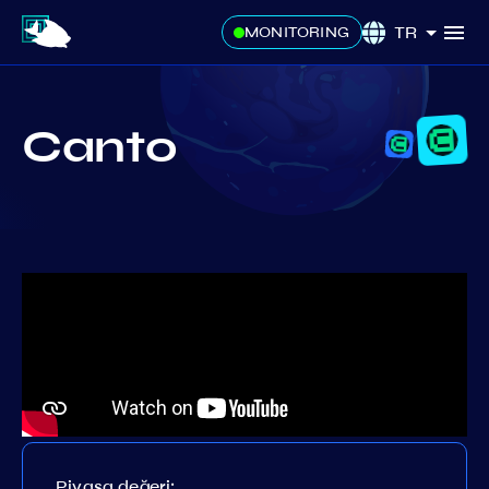
TR
MONITORING
Canto
Piyasa değeri: