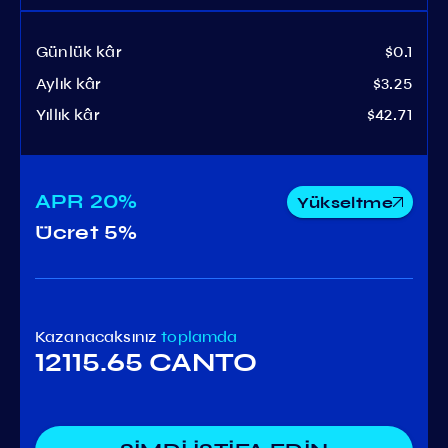
Günlük kâr
$0.1
Aylık kâr
$3.25
Yıllık kâr
$42.71
APR
20%
Yükseltme
Ücret
5%
Kazanacaksınız
toplamda
12115.65 CANTO