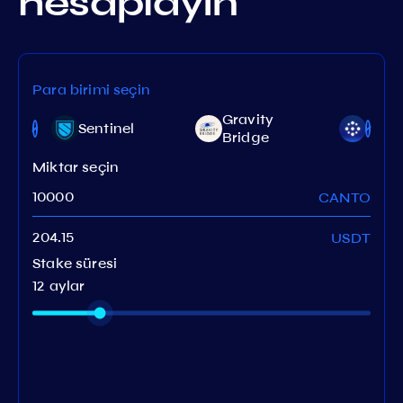
hesaplayın
Para birimi seçin
Gravity
Lum
Sentinel
Bridge
Netw
Miktar seçin
CANTO
USDT
Stake süresi
12 aylar