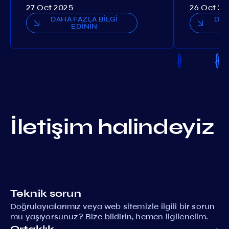
27 Oct 2025
26 Oct 20
DAHA FAZLA BİLGİ
DAH
EDİNİN
İletişim halindeyiz
Teknik sorun
Doğrulayıcılarımız veya web sitemizle ilgili bir sorun
mu yaşıyorsunuz? Bize bildirin, hemen ilgilenelim.