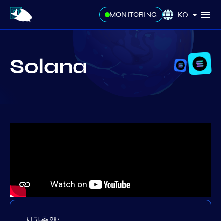
KO
MONITORING
Solana
시가총액: