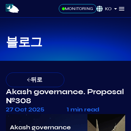
KO
MONITORING
블로그
뒤로
Akash governance. Proposal
№308
27 Oct 2025
1 min read