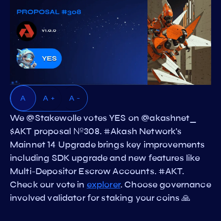
A
A +
A -
We @Stakewolle votes YES on @akashnet_
$AKT proposal №308. #Akash Network's
Mainnet 14 Upgrade brings key improvements
including SDK upgrade and new features like
Multi-Depositor Escrow Accounts. #AKT.
Check our vote in
explorer
. Choose governance
involved validator for staking your coins 🙏