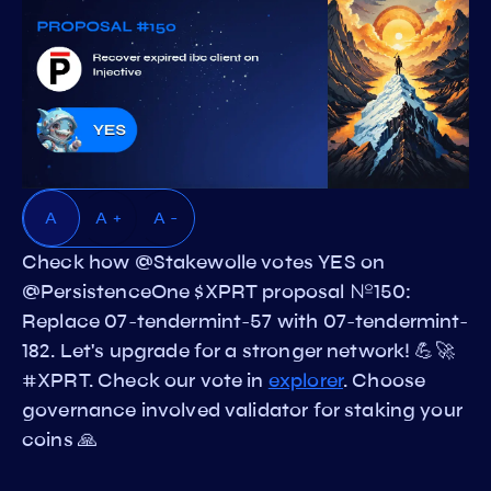
A
A +
A -
Check how @Stakewolle votes YES on
@PersistenceOne $XPRT proposal №150:
Replace 07-tendermint-57 with 07-tendermint-
182. Let's upgrade for a stronger network! 💪🚀
#XPRT. Check our vote in
explorer
. Choose
governance involved validator for staking your
coins 🙏