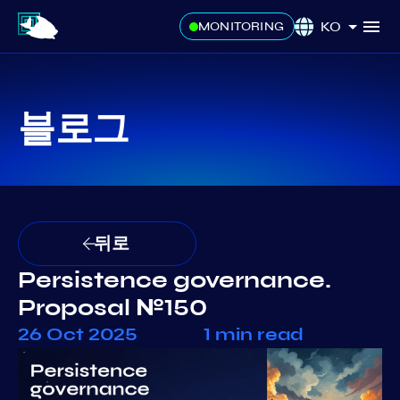
KO
MONITORING
블로그
뒤로
Persistence governance.
Proposal №150
26 Oct 2025
1 min read