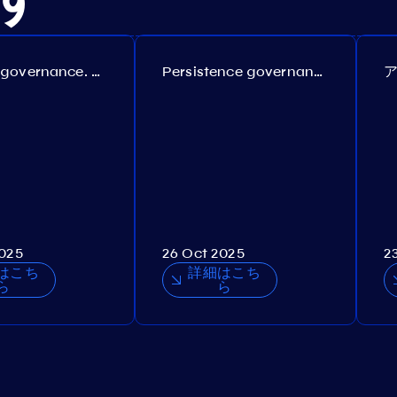
Coreum governance. Proposal №22
Persistence governance. Proposal №150
2025
26 Oct 2025
2
はこち
詳細はこち
ら
ら