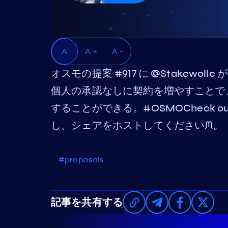
A
A +
A -
オスモの提案 #917 に @Stakewoll
個人の承認なしに契約を増やすことで、
することができる。#OSMOCheck our 
し、シェアをホストしてくださいᙏ。
#proposals
記事を共有する