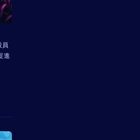
役員
促進
択