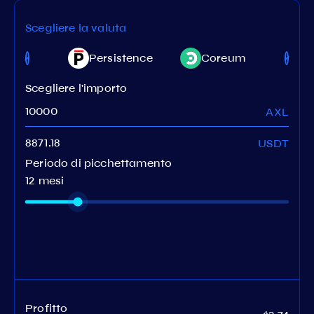
Scegliere la valuta
rgaze
Persistence
Coreum
Scegliere l'importo
AXL
USDT
Periodo di picchettamento
12 mesi
Profitto