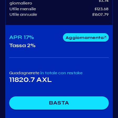
$3.74
giornaliero
Utile mensile
$123.68
Utile annuale
$1607.79
APR
17%
Aggiornamento
Tassa
2%
Guadagnerete
in totale
con restake
11820.7 AXL
BASTA