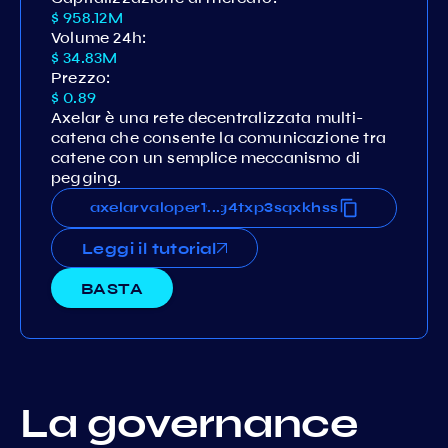
$ 958.12M
Volume 24h:
$ 34.83M
Prezzo:
$ 0.89
Axelar è una rete decentralizzata multi-
catena che consente la comunicazione tra
catene con un semplice meccanismo di
pegging.
19ysyq74gkf8lv3l4suu3rlqadg4txp3sqxkhss
axelarvaloper19ysyq74gkf8lv3l4suu3rlqadg
...
Leggi il tutorial
BASTA
La governance