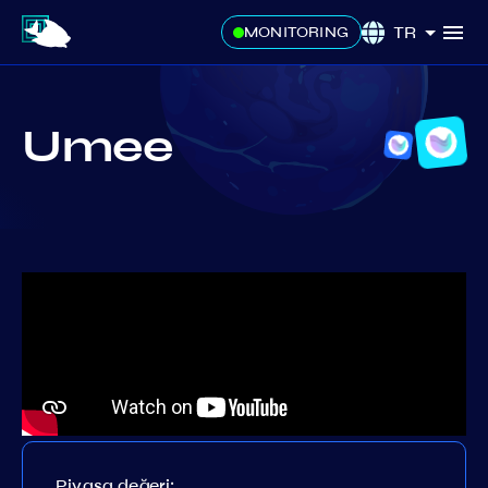
TR
MONITORING
Umee
Piyasa değeri: