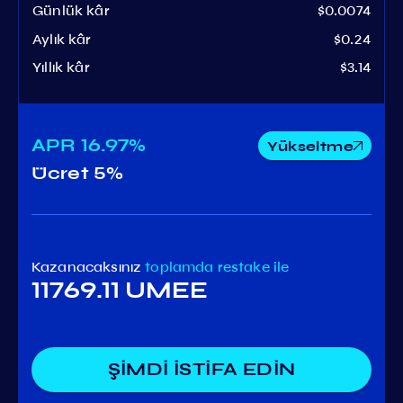
Günlük kâr
$0.0074
Aylık kâr
$0.24
Yıllık kâr
$3.14
APR
16.97%
Yükseltme
Ücret
5%
Kazanacaksınız
toplamda
restake ile
11769.11 UMEE
ŞİMDİ İSTİFA EDİN