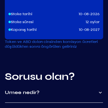
Stake tarihi
10-08-2026
Stake süresi
12 aylar
Kapanış tarihi
10-08-2027
Token ve ABD doları cinsinden komisyon ücretleri
düşüldükten sonra öngörülen geliriniz
Sorusu olan?
Umee nedir?