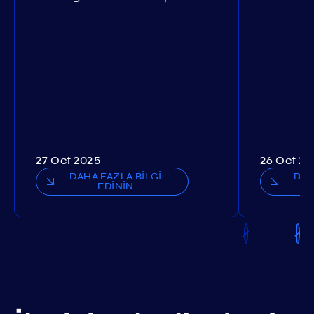
27 Oct 2025
26 Oct 20
DAHA FAZLA BİLGİ
DAH
EDİNİN