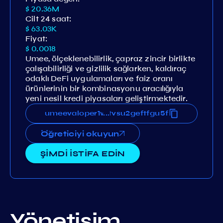
$ 20.36M
Cilt 24 saat:
$ 63.03K
Fiyat:
$ 0.0018
Umee, ölçeklenebilirlik, çapraz zincir birlikte
çalışabilirliği ve gizlilik sağlarken, kaldıraç
odaklı DeFi uygulamaları ve faiz oranı
ürünlerinin bir kombinasyonu aracılığıyla
yeni nesil kredi piyasaları geliştirmektedir.
usrw8nzgs6d8d47xqej5xqttvsu2geftfgu5f
umeevaloper1wusrw8nzgs6d8d47xqej5xqttv
...
Öğreticiyi okuyun
ŞİMDİ İSTİFA EDİN
Yönetişim