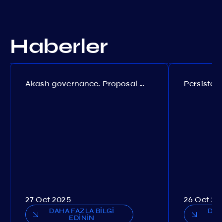
Haberler
Akash governance. Proposal №308
27 Oct 2025
26 Oct 20
DAHA FAZLA BİLGİ
DAH
EDİNİN