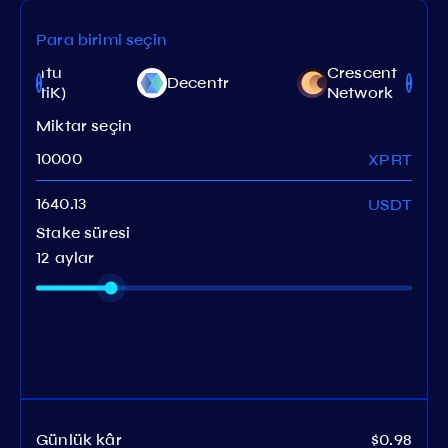
Para birimi seçin
Shentu
Crescent
Decentr
(CertiK)
Network
Miktar seçin
XPRT
USDT
Stake süresi
12 aylar
Günlük kâr
$0.98