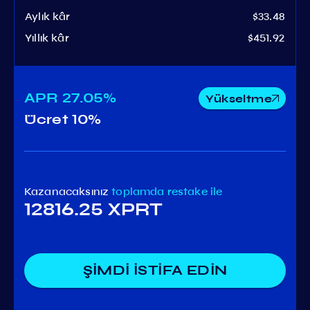
Aylık kâr
$33.48
Yıllık kâr
$451.92
APR
27.05%
Yükseltme
Ücret
10%
Kazanacaksınız
toplamda
restake ile
12816.25 XPRT
ŞİMDİ İSTİFA EDİN