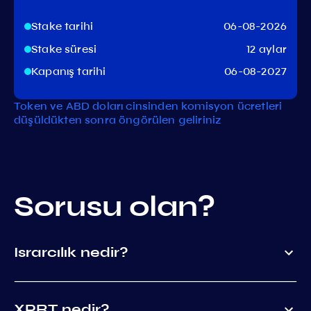
Stake tarihi
06-08-2026
Stake süresi
12 aylar
Kapanış tarihi
06-08-2027
Token ve ABD doları cinsinden komisyon ücretleri
düşüldükten sonra öngörülen geliriniz
Sorusu olan?
Israrcılık nedir?
XPRT nedir?