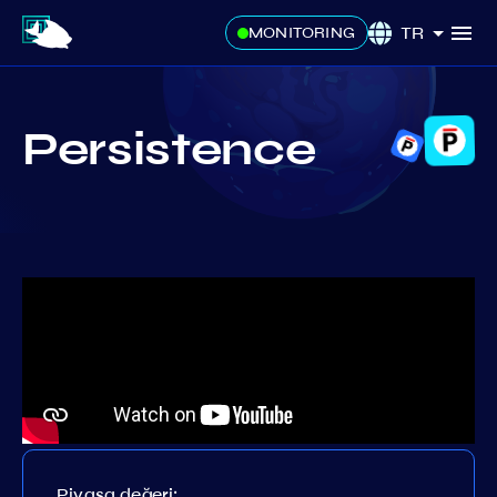
TR
MONITORING
Persistence
Piyasa değeri: