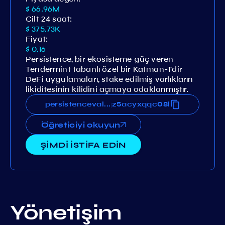
$ 66.96M
Cilt 24 saat:
$ 375.73K
Fiyat:
$ 0.16
Persistence, bir ekosisteme güç veren
Tendermint tabanlı özel bir Katman-1'dir
DeFi uygulamaları, stake edilmiş varlıkların
likiditesinin kilidini açmaya odaklanmıştır.
xjmg3l0myaz6fzzvkum82lzyqz5acyxqqc08l
persistencevaloper1rxjmg3l0myaz6fzzvku
...
Öğreticiyi okuyun
ŞİMDİ İSTİFA EDİN
Yönetişim