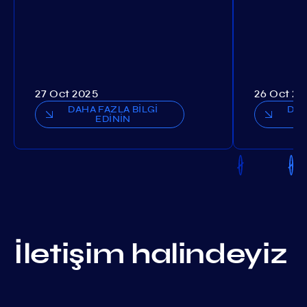
27 Oct 2025
26 Oct 20
DAHA FAZLA BİLGİ
DAH
EDİNİN
İletişim halindeyiz