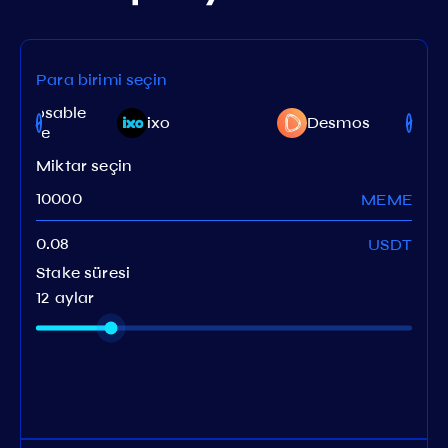
Para birimi seçin
omposable
ixo
Desmos
inance
Miktar seçin
MEME
USDT
Stake süresi
12 aylar