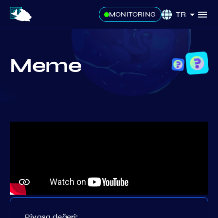
TR
MONITORING
Meme
Piyasa değeri: