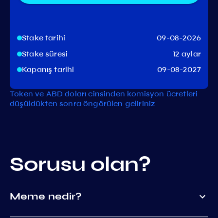
Stake tarihi
09-08-2026
Stake süresi
12 aylar
Kapanış tarihi
09-08-2027
Token ve ABD doları cinsinden komisyon ücretleri
düşüldükten sonra öngörülen geliriniz
Sorusu olan?
Meme nedir?