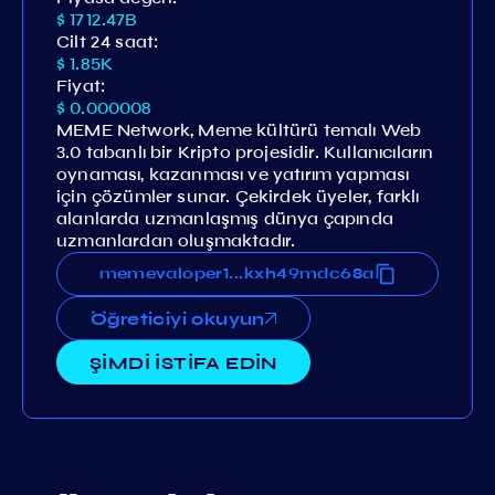
$ 1712.47B
Cilt 24 saat:
$ 1.85K
Fiyat:
$ 0.000008
MEME Network, Meme kültürü temalı Web
3.0 tabanlı bir Kripto projesidir. Kullanıcıların
oynaması, kazanması ve yatırım yapması
için çözümler sunar. Çekirdek üyeler, farklı
alanlarda uzmanlaşmış dünya çapında
uzmanlardan oluşmaktadır.
samgzd0d7meftn6npf9pxyskxh49mdc68a
memevaloper1dshysamgzd0d7meftn6npf9
...
Öğreticiyi okuyun
ŞİMDİ İSTİFA EDİN