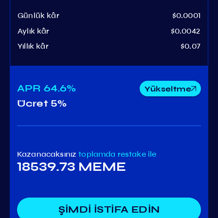
Günlük kâr
$0.0001
Aylık kâr
$0.0042
Yıllık kâr
$0.07
APR
64.6%
Yükseltme
Ücret
5%
Kazanacaksınız
toplamda
restake ile
18539.73 MEME
ŞİMDİ İSTİFA EDİN