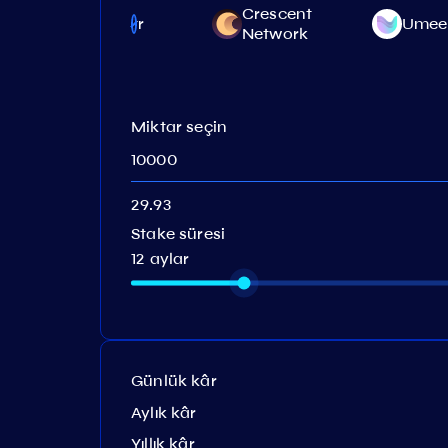
Crescent
Decentr
Umee
Network
Miktar seçin
Stake süresi
12 aylar
Günlük kâr
Aylık kâr
Yıllık kâr