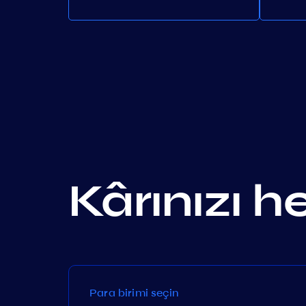
Kârınızı h
Para birimi seçin