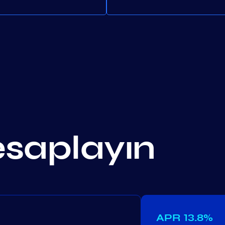
esaplayın
APR
13.8%