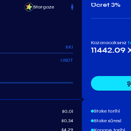
Ücret
3%
Stargaze
Injective
C
Kazanacaksınız
t
XKI
11442.09 
USDT
Ş
Stake tarihi
$0.01
$0.34
Stake süresi
$4.29
Kapanış tarihi