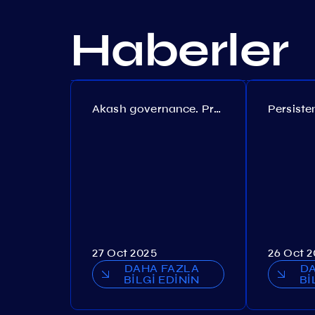
Haberler
Akash governance. Proposal №308
27 Oct 2025
26 Oct 
DAHA FAZLA
D
BİLGİ EDİNİN
Bİ