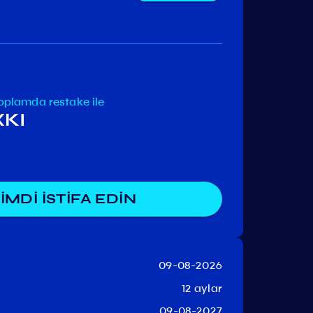
omdex
Meme
Iris
oplamda
restake ile
XKI
İMDİ İSTİFA EDİN
09-08-2026
12 aylar
09-08-2027