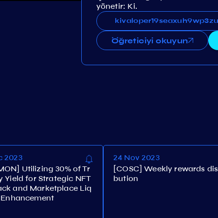
yönetir: Ki.
kivaloper19seaxuh9wp3zu
kivaloper19seaxuh9wp
Öğreticiyi okuyun
m
c 2023
24 Nov 2023
ON] Utilizing 30% of Tr
[COSC] Weekly rewards dis
 Yield for Strategic NFT
bution
ck and Marketplace Liq
y Enhancement