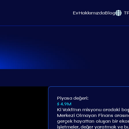
Ev
Hakkımızda
Blog
T
Piyasa değeri:
$ 4.9M
Ki Vakfı'nın misyonu aradaki boş
Merkezi Olmayan Finans arasınd
gerçek hayattan oluşan bir ekosi
işletmeler, değer yaratmak ve bun