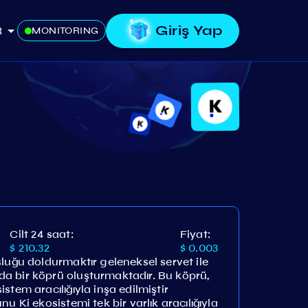
Giriş Yap
R
MONITORING
Cilt 24 saat:
Fiyat:
$ 210.32
$ 0.003
luğu doldurmaktır geleneksel servet ile
a bir köprü oluşturmaktadır. Bu köprü,
stem aracılığıyla inşa edilmiştir
u Ki ekosistemi tek bir varlık aracılığıyla