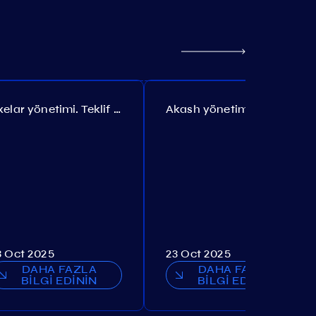
Axelar yönetimi. Teklif №386
Akash yönetimi. Teklif №307
3 Oct 2025
23 Oct 2025
DAHA FAZLA
DAHA FAZLA
BİLGİ EDİNİN
BİLGİ EDİNİN