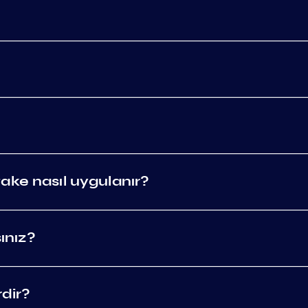
ake nasıl uygulanır?
sınız?
rdir?