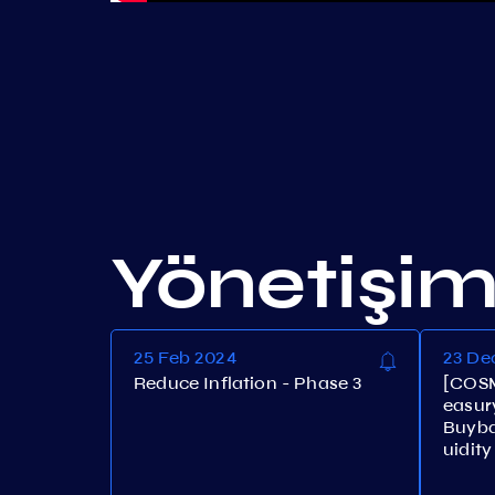
Yönetişi
25 Feb 2024
23 De
Reduce Inflation - Phase 3
[COSM
easury
Buyba
uidit