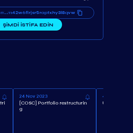
m42w6flrjsr5raptxhy3l8qvw
3zum42w6flrjsr5raptxhy3l8qvw
...
ŞİMDİ İSTİFA EDİN
24 Nov 2023
4 Nov 2023
tri
[COSC] Portfolio restructurin
Update expir
g