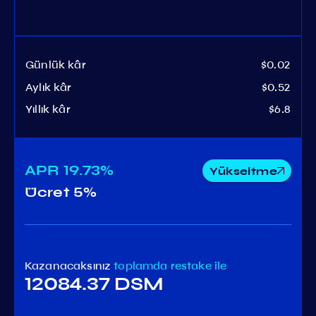
Günlük kâr
$0.02
Aylık kâr
$0.52
Yıllık kâr
$6.8
APR
19.73%
Yükseltme
Ücret
5%
Kazanacaksınız
toplamda
restake ile
12084.37 DSM