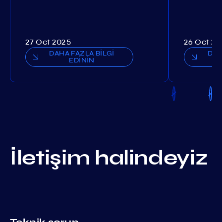
27 Oct 2025
26 Oct 20
DAHA FAZLA BİLGİ
DAH
EDİNİN
İletişim halindeyiz