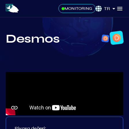
TR
MONITORING
Desmos
Piyasa değeri: