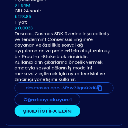
$ 1.84M
Cilt 24 saat:
$ 128.85
Fiyat:
$ 0.0033
Desmos, Cosmos SDK üzerine inşa edilmiş
ve Tendermint Consensus Engine'e
dayanan ve özellikle sosyal ağ
uygulamaları ve projeleri için oluşturulmuş
bir Proof-of-Stake blok zinciridir.
Kullanıcıların çıkarlarına öncelik vermek
amacıyla sosyal ağların iş modelini
merkezsizleştirmek için oyun teorisini ve
zincir içi yönetişimi kullanır.
x77g9ywnwmwpwvj9w2eqcs6fhw78gn02d8
desmosvaloper1zngdx77g9ywnwmwpwvj9w
...
Öğreticiyi okuyun
ŞİMDİ İSTİFA EDİN