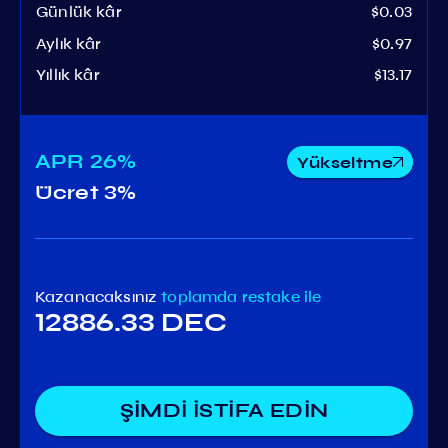
Günlük kâr
$0.03
Aylık kâr
$0.97
Yıllık kâr
$13.17
APR
26%
Yükseltme
Ücret
3%
Kazanacaksınız
toplamda
restake ile
12886.33 DEC
ŞİMDİ İSTİFA EDİN