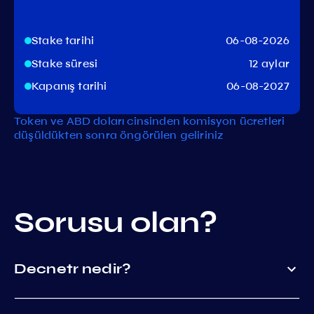
Stake tarihi
06-08-2026
Stake süresi
12 aylar
Kapanış tarihi
06-08-2027
Token ve ABD doları cinsinden komisyon ücretleri
düşüldükten sonra öngörülen geliriniz
Sorusu olan?
Decnetr nedir?