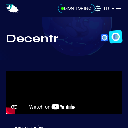
TR
MONITORING
Decentr
Piyasa değeri: