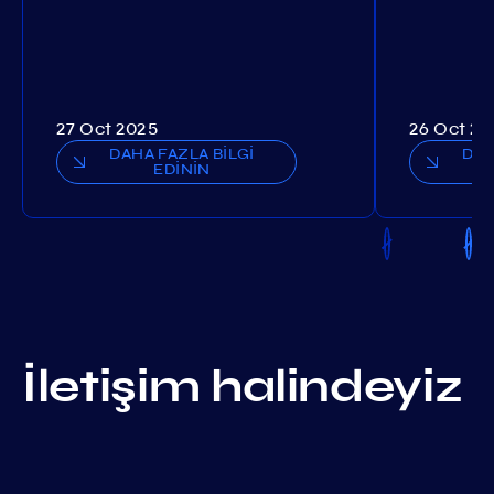
27 Oct 2025
26 Oct 20
DAHA FAZLA BİLGİ
DAH
EDİNİN
İletişim halindeyiz