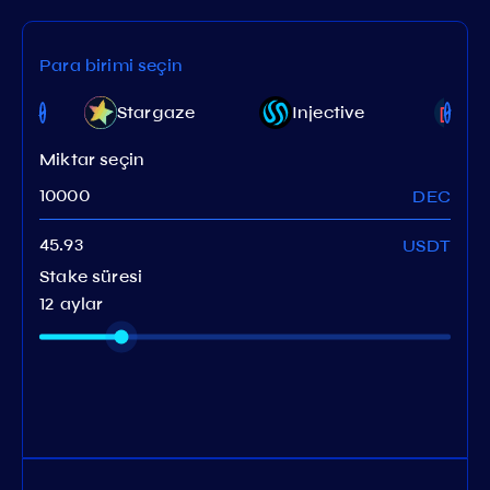
Para birimi seçin
Stargaze
Injective
C
Miktar seçin
DEC
USDT
Stake süresi
12 aylar