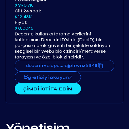
$ 990.7K
Cilt 24 saat:
$ 12.48K
Fiyat:
$ 0.0046
Decentr, kullanıcı tarama verilerini
kullanıcının Decentr ID'sinin (DecID) bir
parçası olarak güvenli bir şekilde saklayan
sezgisel bir Web3 blok zinciri/metaverse
tarayıcısı ve özel blok zinciridir.
xmaennk7xn39fg52vwty0wzvqjptrwnz6lf48
decentrvaloper1cxmaennk7xn39fg52vwty0w
...
Öğreticiyi okuyun
ŞİMDİ İSTİFA EDİN
Yönetişim