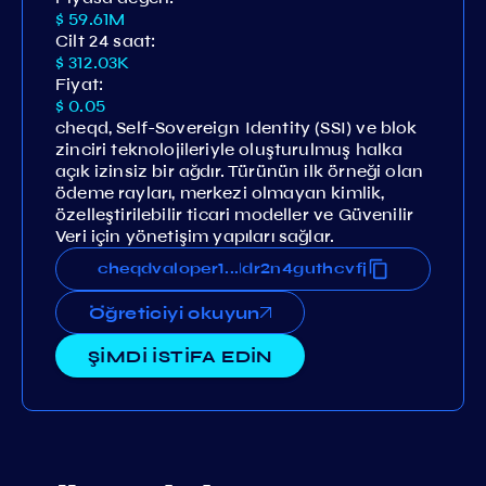
$ 59.61M
Cilt 24 saat:
$ 312.03K
Fiyat:
$ 0.05
cheqd, Self-Sovereign Identity (SSI) ve blok
zinciri teknolojileriyle oluşturulmuş halka
açık izinsiz bir ağdır. Türünün ilk örneği olan
ödeme rayları, merkezi olmayan kimlik,
özelleştirilebilir ticari modeller ve Güvenilir
Veri için yönetişim yapıları sağlar.
y8gd9tsyqhm56agp4vkpa6fldr2n4guthcvfj
cheqdvaloper1ny8gd9tsyqhm56agp4vkpa6fl
...
Öğreticiyi okuyun
ŞİMDİ İSTİFA EDİN