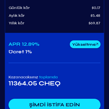
Günlük kâr
$0.17
Aylık kâr
$5.48
Yıllık kâr
$69.87
APR
12.89%
Yükseltme
Ücret
1%
Kazanacaksınız
toplamda
11364.05 CHEQ
ŞİMDİ İSTİFA EDİN