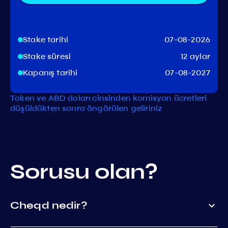
Stake tarihi
07-08-2026
Stake süresi
12 aylar
Kapanış tarihi
07-08-2027
Token ve ABD doları cinsinden komisyon ücretleri
düşüldükten sonra öngörülen geliriniz
Sorusu olan?
Cheqd nedir?