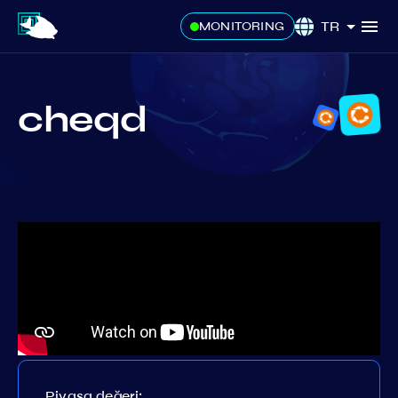
TR
MONITORING
cheqd
Piyasa değeri: