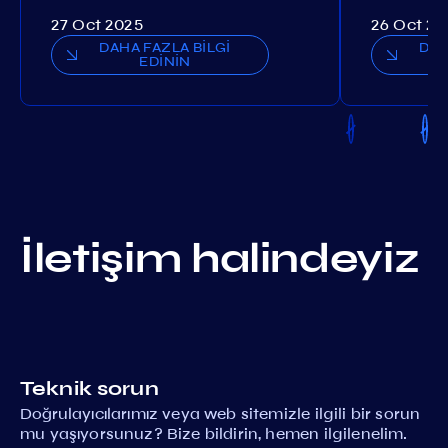
27 Oct 2025
26 Oct 20
DAHA FAZLA BİLGİ
DAH
EDİNİN
İletişim halindeyiz
Teknik sorun
Doğrulayıcılarımız veya web sitemizle ilgili bir sorun
mu yaşıyorsunuz? Bize bildirin, hemen ilgilenelim.