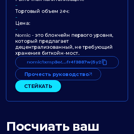
-
Торговый объем 24ч:
-
Цена:
-
Nomic - это блокчейн первого уровня,
который предлагает
децентрализованный, не требующий
хранения биткойн-мост.
p3e6adxw6hlnqwjs8fz3snhfr4f3887wj5y2
nomic1xmp3e6adxw6hlnqwjs8fz3snhfr4f38
...
Прочесть руководство
СТЕЙКАТЬ
Посчиать ваш