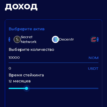
доход
Выбрерите актив
Secret
nce
Decentr
Com
Network
Выберите количество
NOM
USDT
Время стейкинга
12 месяцев