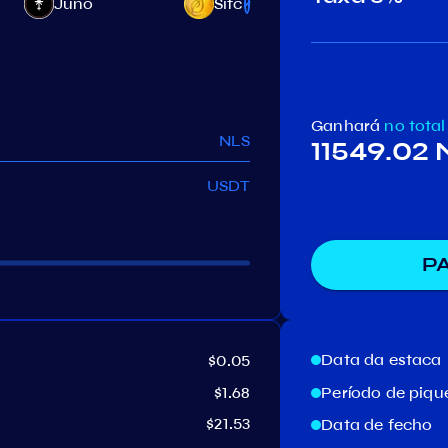
Juno
Sifchain
Decentr
Ganhará
no total
NLS
11549.02
USDT
P
Data da estaca
$0.05
$1.68
Período de piq
$21.53
Data de fecho