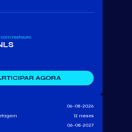
Ki
Senti
Finance
com restauro
 NLS
ARTICIPAR AGORA
06-08-2026
uetagem
12 meses
06-08-2027