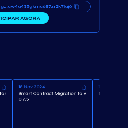
5f9tcw4a435gkmc687zr2k7luj6
ug5f9tcw4a435gkmc687zr2k7luj6
...
ICIPAR AGORA
18 Nov 2024
18 Nov 2024
for
Smart Contract Migration to v
Nolus Airdrop
0.7.5