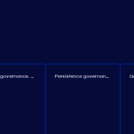
Coreum governance. Proposal №22
Persistence governance. Proposal №150