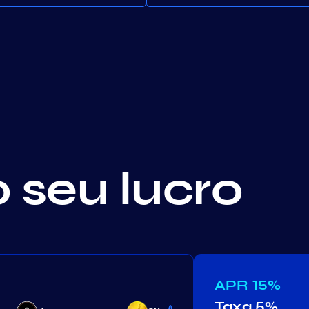
o seu lucro
APR
15%
Taxa
5%