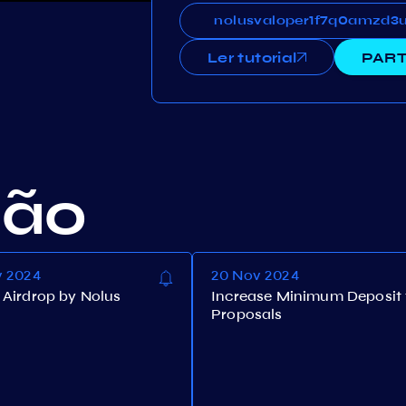
nolusvaloper1f7q0amzd3ug
nolusvaloper1f7q0amzd3
Ler tutorial
PART
ção
v 2024
20 Nov 2024
Airdrop by Nolus
Increase Minimum Deposit 
Proposals