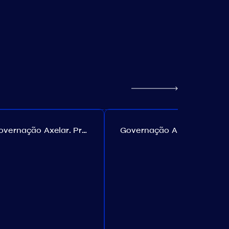
Governação Axelar. Proposta №385
Governação Akash. Proposta №307