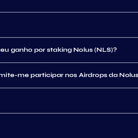
eu ganho por staking Nolus (NLS)?
ite-me participar nos Airdrops da Nolu