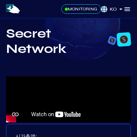
KO
MONITORING
Secret
Network
시가총액: