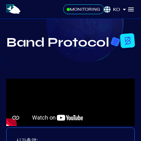
KO
MONITORING
Band Protocol
시가총액: