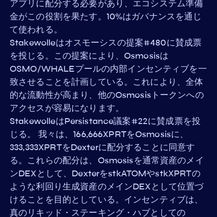
アプリに配分する必要があり、エコシステム準備
金がこの役割を果たす。10%はガバナンスを通じ
て使われる。
Stakewolleはオスモーシスの提案#480に賛成票
を投じる。この提案により、Osmosisは
OSMO/WHALEプールの内部インセンティブを一
致させることを計画している。これにより、全体
的な流動性が高まり、他のOsmosisトークンへの
アクセスが容易になります。
StakewolleはPersistance議案#22に賛成票を投
じる。 我々は、166,666XPRTをOsmosisに、
333,333XPRTをDexterに配分することに同意す
る。これらの配分は、Osmosisを通常資産のメイ
ンDEXとして、DexterをstkATOMやstkXPRTの
ような利回り生成資産のメインDEXとして位置づ
けることを目的としている。インセンティブは、
真のリキッド・ステーキング・ハブとしての