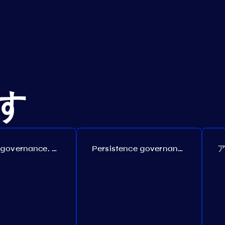
す
Coreum governance. Proposal №22
Persistence governance. Proposal №150