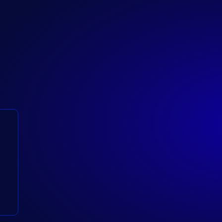
て
開
題