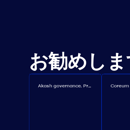
お勧めしま
Akash governance. Proposal №308