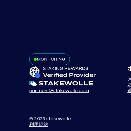
MONITORING
partners@stakewolle.com
© 2023 stakewolle
利用規約