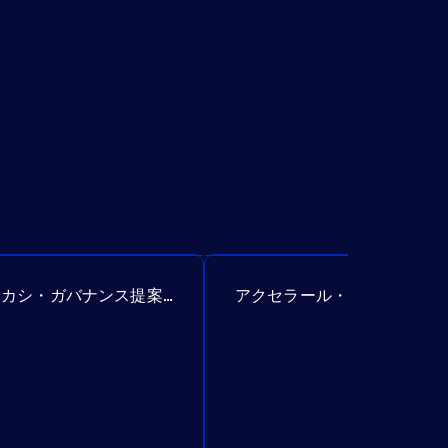
アカシ・ガバナンス提案№307
アクセラール・ガバナンス提案№385