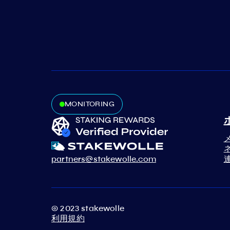
MONITORING
partners@stakewolle.com
© 2023 stakewolle
利用規約