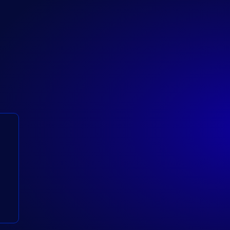
て
開
題