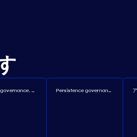
す
Coreum governance. Proposal №22
Persistence governance. Proposal №150