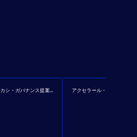
アカシ・ガバナンス提案№307
アクセラール・ガバナンス提案№385