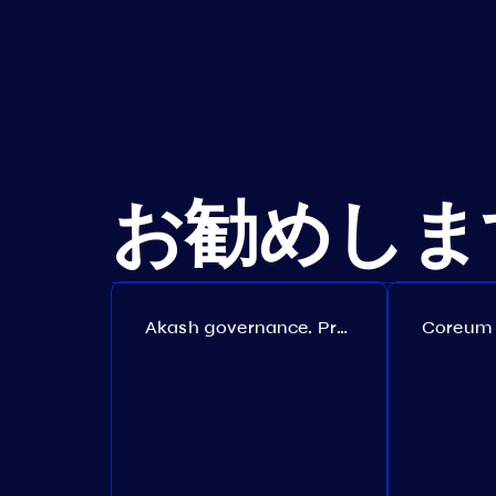
お勧めしま
Akash governance. Proposal №308