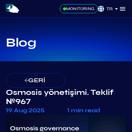
TR
MONITORING
Blog
GERİ
Osmosis yönetişimi. Teklif
№967
19 Aug 2025
1 min read