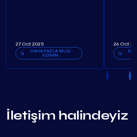
27 Oct 2025
26 Oct 20
DAHA FAZLA BİLGİ
DAH
EDİNİN
İletişim halindeyiz