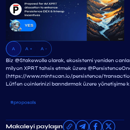
A
A +
A -
Biz @Stakewolle olarak, ekosistemi yeniden canlandırm
milyon XPRT tahsis etmek üzere @PersistenceOne'ı
(https://www.mintscan.io/persistence/transa
Lütfen coinlerinizi barındırmak üzere yönetişime ka
#proposals
Makaleyi paylaşın