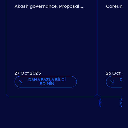
Akash governance. Proposal №308
27 Oct 2025
26 Oct 20
DAHA FAZLA BİLGİ
DAH
EDİNİN