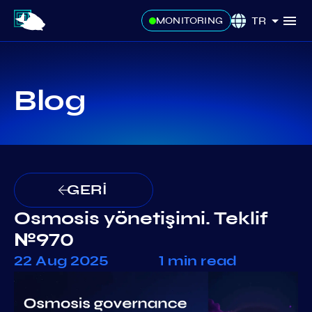
TR
MONITORING
Blog
GERİ
Osmosis yönetişimi. Teklif
№970
22 Aug 2025
1 min read