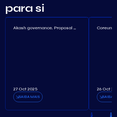
para si
Akash governance. Proposal №308
27 Oct 2025
26 Oct 20
SAIBA MAIS
SAIBA M