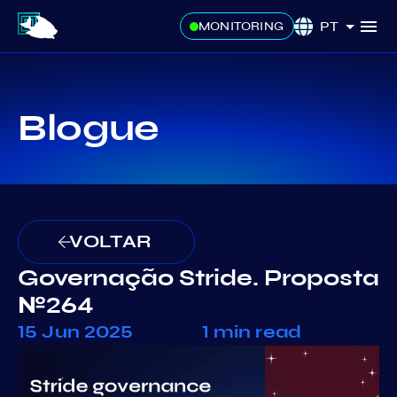
PT
MONITORING
Blogue
VOLTAR
Governação Stride. Proposta
№264
15 Jun 2025
1 min read