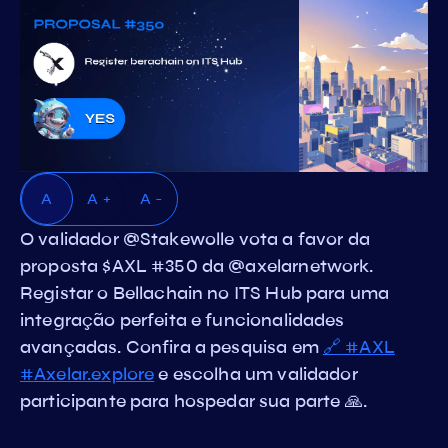
A
A +
A -
O validador @Stakewolle vota a favor da
proposta $AXL #350 da @axelarnetwork.
Registar o Bellachain no ITS Hub para uma
integração perfeita e funcionalidades
avançadas. Confira a pesquisa em
🔗 #AXL
#Axelar.explore
e escolha um validador
participante para hospedar sua parte 🙏.