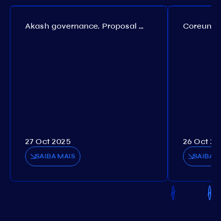
Akash governance. Proposal №308
27 Oct 2025
26 Oct 20
SAIBA MAIS
SAIBA M