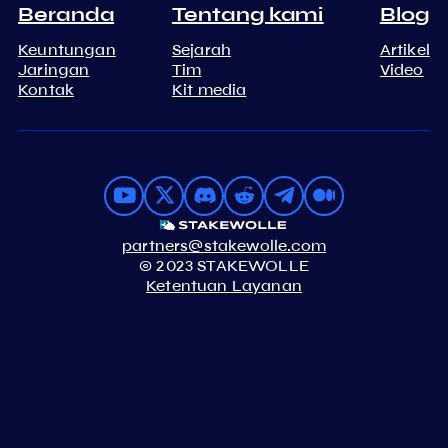
Beranda
Tentang kami
Blog
Keuntungan
Sejarah
Artikel
Jaringan
Tim
Video
Kontak
Kit media
partners@stakewolle.com
© 2023 STAKEWOLLE
Ketentuan Layanan