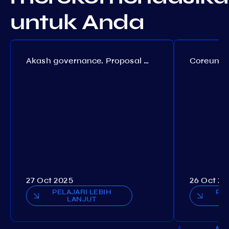
untuk Anda
Akash governance. Proposal №308
27 Oct 2025
26 Oct 20
PELAJARI LEBIH
PEL
LANJUT