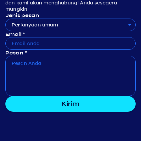
dan kami akan menghubungi Anda sesegera
mungkin.
Jenis pesan
Pertanyaan umum
Email *
Pesan *
Kirim