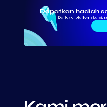
Dapatkan hadiah sa
Daftar di platform kami, 
Kami me