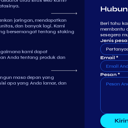
lidator atau situs web kami?
atasinya.
Hubun
ankan jaringan, mendapatkan
Beri tahu k
itas, dan banyak lagi. Kami
membantu d
ng bersemangat tentang staking
sesegera m
Jenis pesa
Pertany
agaimana kami dapat
ran Anda tentang produk dan
Email *
Pesan *
angun masa depan yang
sisi apa yang Anda lamar, dan
Kir