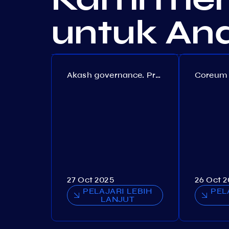
untuk An
Akash governance. Proposal №308
27 Oct 2025
26 Oct 
PELAJARI LEBIH
PEL
LANJUT