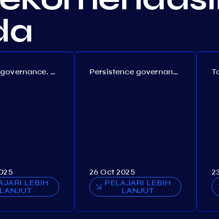
da
Coreum governance. Proposal №22
Persistence governance. Proposal №150
2025
26 Oct 2025
2
AJARI LEBIH
PELAJARI LEBIH
LANJUT
LANJUT