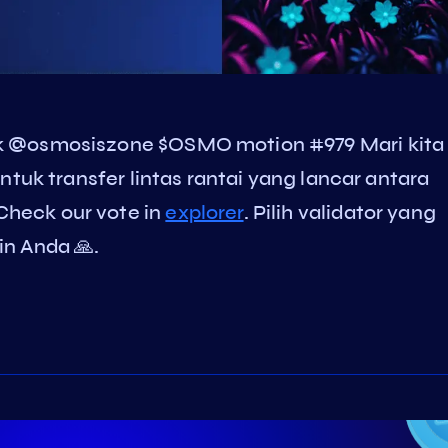
k @osmosiszone $OSMO motion #979 Mari kita
ntuk transfer lintas rantai yang lancar antara
heck our vote in
explorer
. Pilih validator yang
n Anda 🙏.