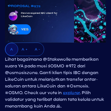
A
A +
A -
Lihat bagaimana @Stakewolle memberikan
suara YA pada mosi $OSMO #972 dari
@osmosiszone. Ganti klien tipis IBC dengan
LikeCoin untuk melanjutkan transfer antar-
saluran antara LikeCoin dan #Osmosis.
#OSMO. Check our vote in
explorer
. Pilih
validator yang terlibat dalam tata kelola untuk
menambang koin Anda 🙏.