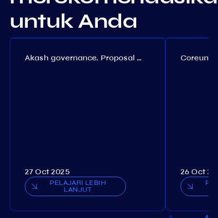
untuk Anda
Akash governance. Proposal №308
27 Oct 2025
26 Oct 20
PELAJARI LEBIH
PEL
LANJUT