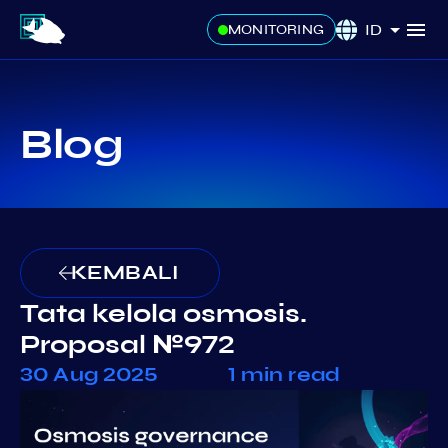
ID
MONITORING
Blog
KEMBALI
Tata kelola osmosis.
Proposal №972
30 Aug 2025
1 min read