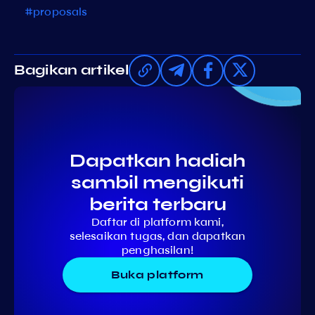
#proposals
Bagikan artikel
Dapatkan hadiah
sambil mengikuti
berita terbaru
Daftar di platform kami,
selesaikan tugas, dan dapatkan
penghasilan!
Buka platform