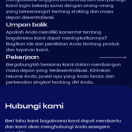
Kami ingin bekerja sama dengan orang-orang
yang bersemangat tentang staking dan masa
depan desentralisasi.
Umpan balik
Apakah Anda memiliki komentar tentang
bagaimana kami dapat meningkatkannya?
Bagikan ide dan pemikiran Anda tentang produk
dan layanan kami.
Pekerjaan
Bergabunglah bersama kami dalam membangun
masa depan yang terdesentralisasi. Kirimkan
resume Anda, posisi apa yang Anda lamar, dan
perkenalan singkat tentang diri Anda.
Hubungi kami
Beri tahu kami bagaimana kami dapat membantu
dan kami akan menghubungi Anda sesegera