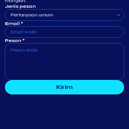
mungkin.
Jenis pesan
Pertanyaan umum
Email *
Pesan *
Kirim