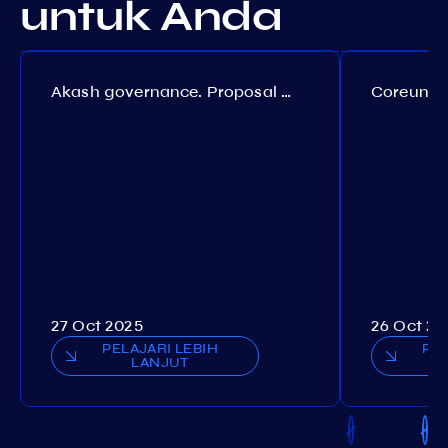
untuk Anda
Akash governance. Proposal №308
27 Oct 2025
26 Oct 20
PELAJARI LEBIH
PEL
LANJUT