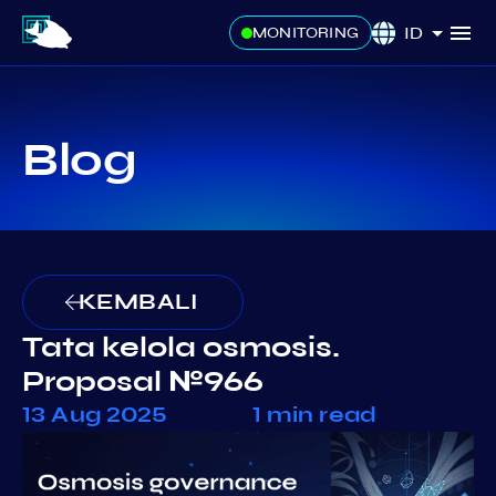
ID
MONITORING
Blog
KEMBALI
Tata kelola osmosis.
Proposal №966
13 Aug 2025
1 min read