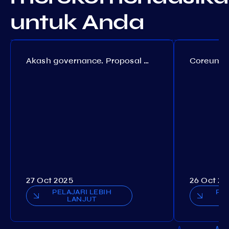
untuk Anda
Akash governance. Proposal №308
27 Oct 2025
26 Oct 20
PELAJARI LEBIH
PEL
LANJUT